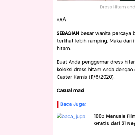
Dress Hitam and
A
A
A
SEBAGIAN
besar wanita percaya
terlihat lebih ramping. Maka dari 
hitam.
Buat Anda penggemar dress hitam, 
koleksi dress hitam Anda dengan m
Caster Kamis (11/6/2020).
Casual maxi
Baca Juga:
100% Manusia Fil
Gratis dari 21 N