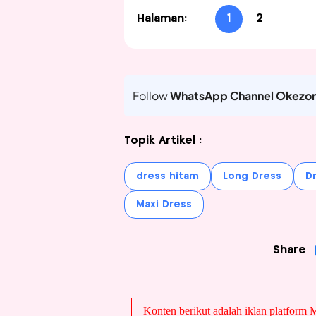
Halaman:
1
2
Follow
WhatsApp Channel Okezo
Topik Artikel :
dress hitam
Long Dress
Dr
Maxi Dress
Share