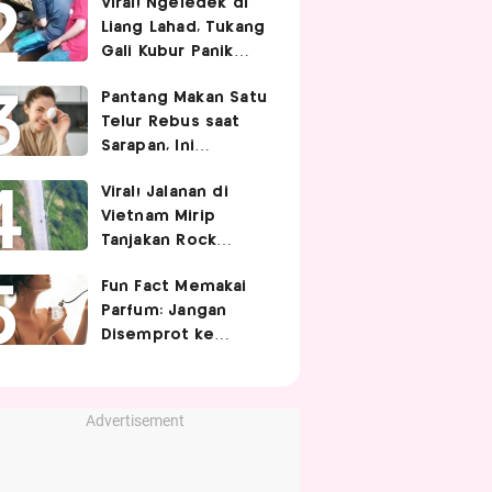
Viral! Ngeledek di
Hubungan Intim
Liang Lahad, Tukang
Gali Kubur Panik
Tertimpa Tanah
Pantang Makan Satu
Telur Rebus saat
Sarapan, Ini
Alasannya Menurut
Viral! Jalanan di
Ahli Gizi!
Vietnam Mirip
Tanjakan Rock
Bottom SpongeBob,
Fun Fact Memakai
Berbelok Nyaris 90
Parfum: Jangan
Derajat!
Disemprot ke
Rambut hingga
Golden Time
Memakainya!
Advertisement