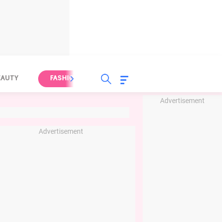
EAUTY
FASHION
FOOD
HEALTH
Advertisement
Advertisement