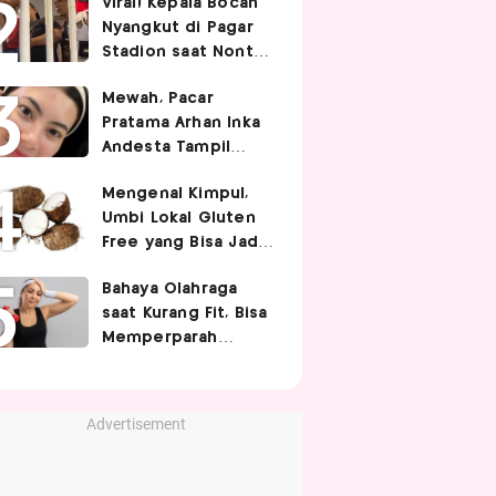
Viral! Kepala Bocah
Nyangkut di Pagar
Stadion saat Nonton
Timnas Indonesia,
Mewah, Pacar
Endingnya Kocak
Pratama Arhan Inka
Andesta Tampil
Manis nan Stylish
Mengenal Kimpul,
Pakai Bando Rp10
Umbi Lokal Gluten
Juta
Free yang Bisa Jadi
Pengganti Nasi
Bahaya Olahraga
saat Kurang Fit, Bisa
Memperparah
Infeksi Sistemik
Advertisement