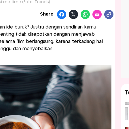
asi me time (Foto: Trends)
Share
ian ide buruk? Justru dengan sendirian kamu
penting tidak direpotkan dengan menjawab
elama film berlangsung, karena terkadang hal
anggu dan menyebalkan.
T