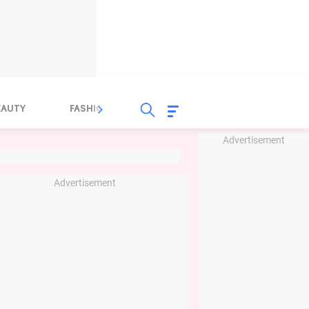
EAUTY
FASHION
FOOD
HEALTH
Advertisement
Advertisement