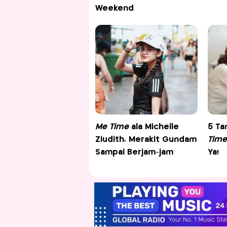
Weekend
Me Time
ala Michelle
5 Ta
Ziudith, Merakit Gundam
Time
Sampai Berjam-jam
Ya!