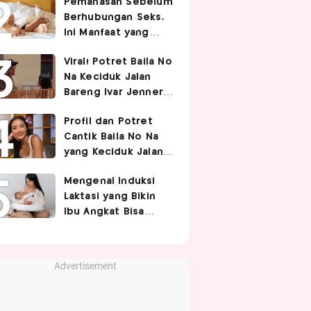
Pemanasan Sebelum
Berhubungan Seks,
Ini Manfaat yang
Jarang Diketahui
Viral! Potret Baila No
Pasangan
Na Keciduk Jalan
Bareng Ivar Jenner,
Pacaran?
Profil dan Potret
Cantik Baila No Na
yang Keciduk Jalan
Bareng Bintang
Mengenal Induksi
Timnas Indonesia
Laktasi yang Bikin
Ivar Jenner
Ibu Angkat Bisa
Menyusui Bayi
Adopsi
Advertisement