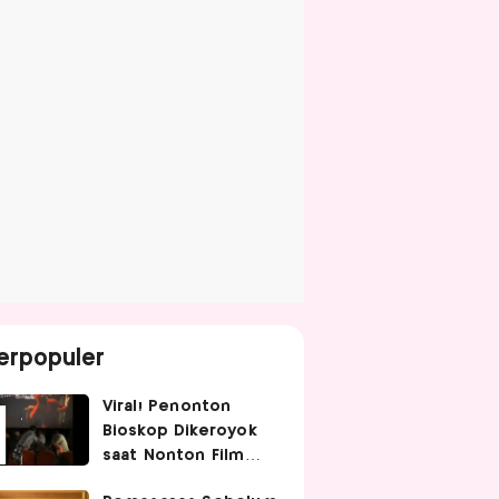
erpopuler
Viral! Penonton
Bioskop Dikeroyok
saat Nonton Film
Spider-Man