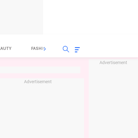
EAUTY
FASHION
FOOD
HEALTH
Advertisement
Advertisement