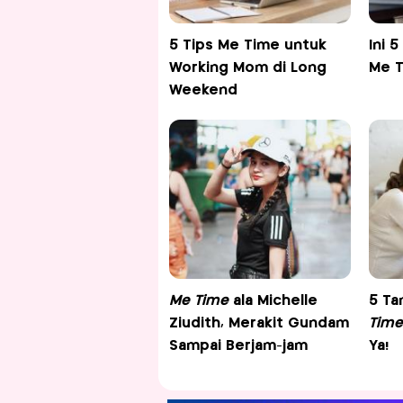
5 Tips Me Time untuk
Ini 
Working Mom di Long
Me T
Weekend
Me Time
ala Michelle
5 Ta
Ziudith, Merakit Gundam
Time
Sampai Berjam-jam
Ya!