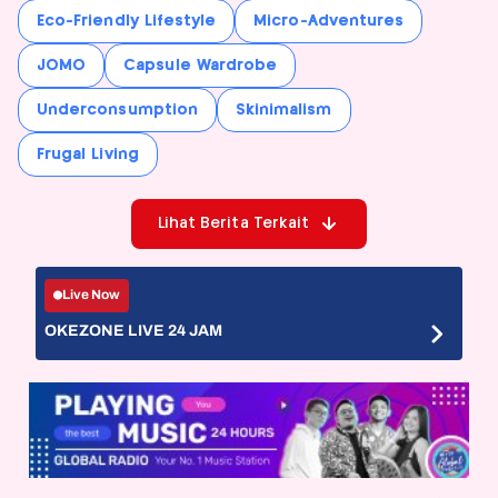
Eco-Friendly Lifestyle
Micro-Adventures
JOMO
Capsule Wardrobe
Underconsumption
Skinimalism
Frugal Living
Lihat Berita Terkait
Live Now
OKEZONE LIVE 24 JAM