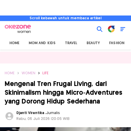
Scroll kebawah untuk membaca artikel
HOME
MOM AND KIDS
TRAVEL
BEAUTY
FASHION
HOME
WOMEN
LIFE
Mengenal Tren Frugal Living, dari
Skinimalism hingga Micro-Adventures
yang Dorong Hidup Sederhana
Djanti Virantika
,
Jurnalis
Rabu, 08 Juli 2026 |20:05 WIB