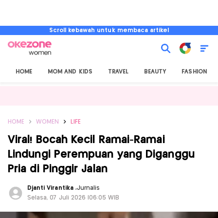
Scroll kebawah untuk membaca artikel
HOME
MOM AND KIDS
TRAVEL
BEAUTY
FASHION
HOME
WOMEN
LIFE
Viral! Bocah Kecil Ramai-Ramai
Lindungi Perempuan yang Diganggu
Pria di Pinggir Jalan
Djanti Virantika
,
Jurnalis
Selasa, 07 Juli 2026 |06:05 WIB