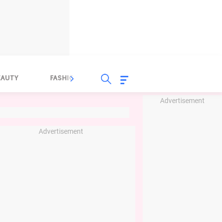
EAUTY
FASHION
FOOD
HEALTH
Advertisement
Advertisement