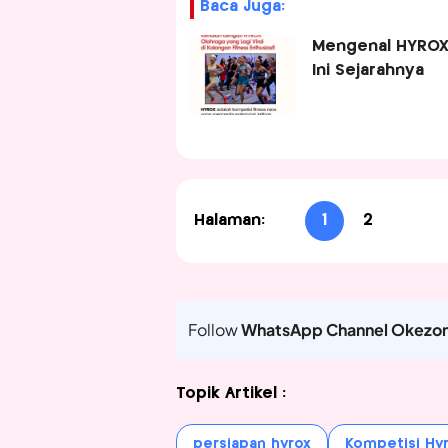
Baca Juga:
Mengenal HYROX y
Ini Sejarahnya
Halaman:
1
2
Follow
WhatsApp Channel Okezo
Topik Artikel :
persiapan hyrox
Kompetisi Hy