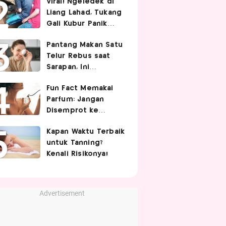
Viral! Ngeledek di
Hubungan Intim
Liang Lahad, Tukang
Gali Kubur Panik
Tertimpa Tanah
Pantang Makan Satu
Telur Rebus saat
Sarapan, Ini
Alasannya Menurut
Fun Fact Memakai
Ahli Gizi!
Parfum: Jangan
Disemprot ke
Rambut hingga
Kapan Waktu Terbaik
Golden Time
untuk Tanning?
Memakainya!
Kenali Risikonya!
Advertisement