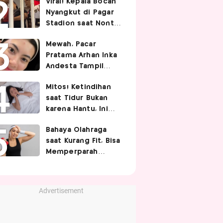
Viral! Kepala Bocah
Nyangkut di Pagar
Stadion saat Nonton
Timnas Indonesia,
Mewah, Pacar
Endingnya Kocak
Pratama Arhan Inka
Andesta Tampil
Manis nan Stylish
Mitos! Ketindihan
Pakai Bando Rp10
saat Tidur Bukan
Juta
karena Hantu, Ini
Penjelasan Ilmiah
Bahaya Olahraga
dari Dokter
saat Kurang Fit, Bisa
Memperparah
Infeksi Sistemik
Advertisement