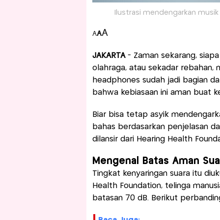
Ilustrasi mendengarkan musik
A
A
A
JAKARTA
- Zaman sekarang, siapa s
olahraga, atau sekadar rebahan, 
headphones sudah jadi bagian dar
bahwa kebiasaan ini aman buat 
Biar bisa tetap asyik mendengark
bahas berdasarkan penjelasan dari
dilansir dari Hearing Health Founda
Mengenal Batas Aman Suar
Tingkat kenyaringan suara itu diu
Health Foundation, telinga manus
batasan 70 dB. Berikut perbandin