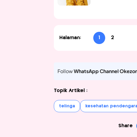
Halaman:
1
2
Follow
WhatsApp Channel Okezo
Topik Artikel :
telinga
kesehatan pendengar
Share