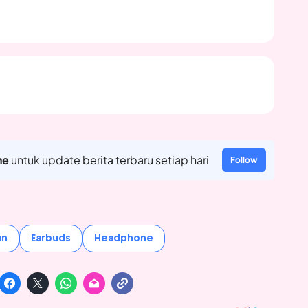
ne
untuk update berita terbaru setiap hari
Follow
an
Earbuds
Headphone