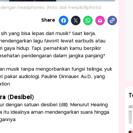
 dengan headphones. (Foto: dok Freepik/8photo)
Share
ih yang bisa lepas dari musik? Saat kerja,
mendengarkan lagu favorit lewat earbuds atau
i gaya hidup. Tapi, pernahkah kamu berpikir
kesehatan pendengaran dalam jangka panjang?
an musik tanpa mengorbankan fungsi telinga, yuk
 pakar audiologi, Pauline Dinnauer, Au.D., yang
tion.
T
a (Desibel)
kur dengan satuan desibel (dB). Menurut Hearing
ia itu idealnya aman mendengarkan suara hingga
gannya: