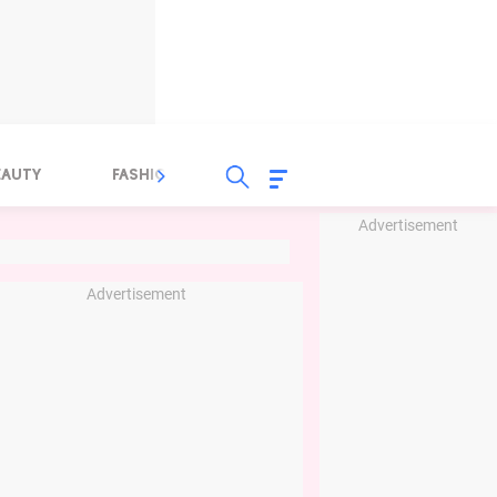
EAUTY
FASHION
FOOD
HEALTH
Advertisement
Advertisement