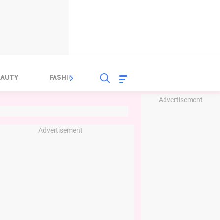
EAUTY
FASHION
FOOD
HEALTH
Advertisement
Advertisement