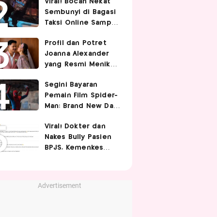
Viral! Bocah Nekat
dan Aman
Sembunyi di Bagasi
Taksi Online Sampai
Terbawa Jauh, Bikin
Profil dan Potret
Driver Kaget
Joanna Alexander
yang Resmi Menikah
dengan Immanuel
Segini Bayaran
Christover
Pemain Film Spider-
Man: Brand New Day,
Tom Holland
Viral! Dokter dan
Termahal Tembus
Nakes Bully Pasien
Rp350 Miliar
BPJS, Kemenkes
Sayangkan Komentar
Nirempati
Advertisement