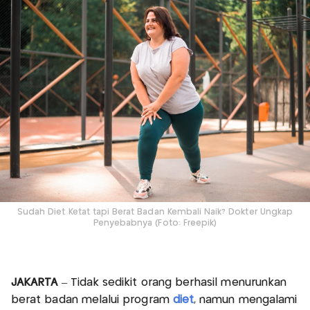
Sudah Diet Ketat tapi Berat Badan Kembali Naik? Dokter Ungkap
Penyebabnya (Foto: Freepik)
JAKARTA
– Tidak sedikit orang berhasil menurunkan
berat badan melalui program
diet
, namun mengalami