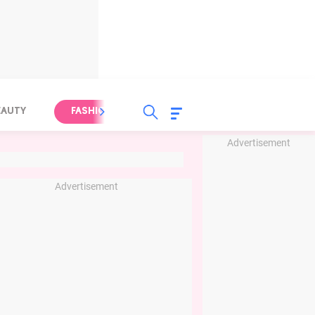
EAUTY
FASHION
FOOD
HEALTH
Advertisement
Advertisement