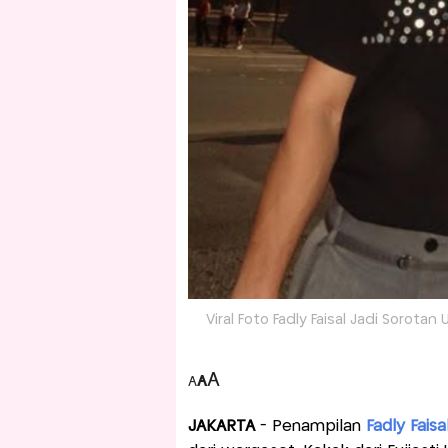
Viral Foto Fadly Faisal Jadi Sorotan
A
A
A
JAKARTA
- Penampilan
Fadly Faisa