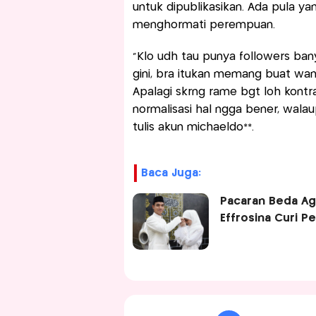
untuk dipublikasikan. Ada pula y
menghormati perempuan.
"Klo udh tau punya followers ba
gini, bra itukan memang buat wan
Apalagi skrng rame bgt loh kontra
normalisasi hal ngga bener, wal
tulis akun michaeldo**.
Baca Juga:
Pacaran Beda Aga
Effrosina Curi P