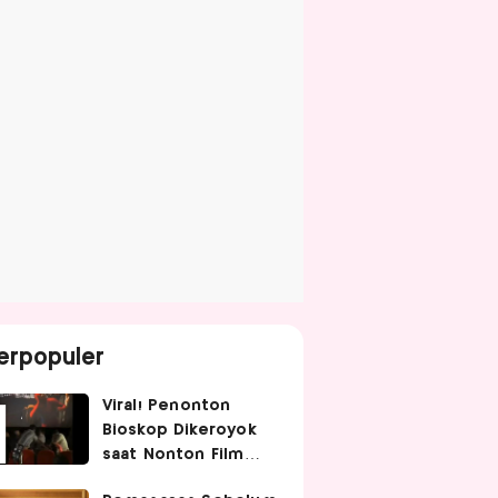
erpopuler
Viral! Penonton
Bioskop Dikeroyok
saat Nonton Film
Spider-Man