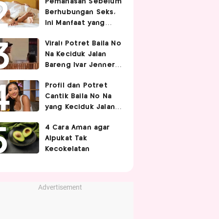
Pemanasan Sebelum
Berhubungan Seks,
Ini Manfaat yang
Jarang Diketahui
Viral! Potret Baila No
Pasangan
Na Keciduk Jalan
Bareng Ivar Jenner,
Pacaran?
Profil dan Potret
Cantik Baila No Na
yang Keciduk Jalan
Bareng Bintang
4 Cara Aman agar
Timnas Indonesia
Alpukat Tak
Ivar Jenner
Kecokelatan
Advertisement