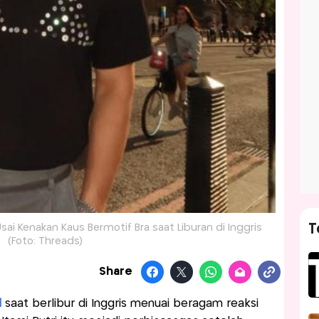
T
 Usai Kenakan Kaus Bermotif Bra saat Liburan di Inggris
(Foto: Threads)
Share
l
saat berlibur di Inggris menuai beragam reaksi