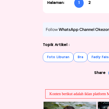
Halaman:
1
2
Follow
WhatsApp Channel Okezo
Topik Artikel :
Foto Liburan
Bra
Fadly Fais
Share