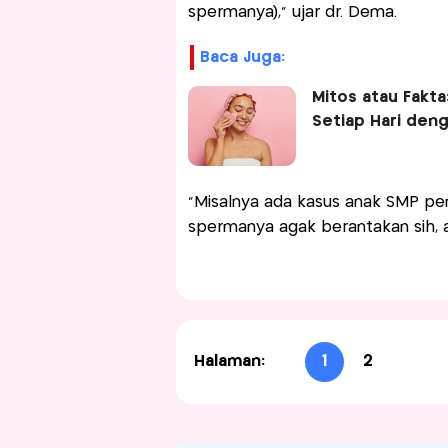
spermanya),” ujar dr. Dema.
Baca Juga:
Mitos atau Fakt
Setiap Hari den
"Misalnya ada kasus anak SMP pen
spermanya agak berantakan sih, a
Halaman:
1
2