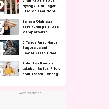
Viral! Kepala Bocah
Nyangkut di Pagar
Stadion saat Nonton
Timnas Indonesia,
Bahaya Olahraga
Endingnya Kocak
saat Kurang Fit, Bisa
Memperparah
Infeksi Sistemik
5 Tanda Anak Harus
Segera Jalani
Pemeriksaan Urine,
Orangtua Wajib Tahu
Bolehkah Remaja
Lakukan Botox, Filler,
atau Tanam Benang?
Advertisement