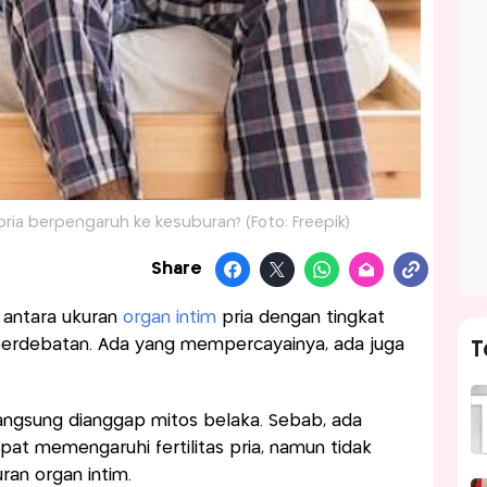
ria berpengaruh ke kesuburan? (Foto: Freepik)
Share
antara ukuran
organ intim
pria dengan tingkat
perdebatan. Ada yang mempercayainya, ada juga
T
 langsung dianggap mitos belaka. Sebab, ada
at memengaruhi fertilitas pria, namun tidak
an organ intim.