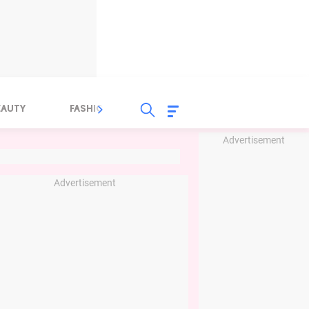
EAUTY
FASHION
FOOD
HEALTH
Advertisement
Advertisement