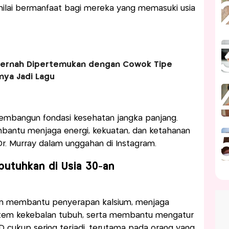
nilai bermanfaat bagi mereka yang memasuki usia
 Pernah Dipertemukan dengan Cowok Tipe
hnya Jadi Lagu
embangun fondasi kesehatan jangka panjang.
antu menjaga energi, kekuatan, dan ketahanan
Dr. Murray dalam unggahan di Instagram.
utuhkan di Usia 30-an
am membantu penyerapan kalsium, menjaga
stem kekebalan tubuh, serta membantu mengatur
 D cukup sering terjadi, terutama pada orang yang