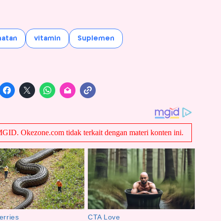
atan
vitamin
Suplemen