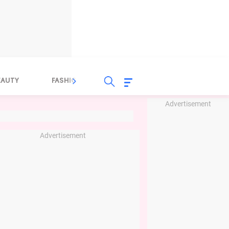
EAUTY
FASHION
FOOD
HEALTH
Advertisement
Advertisement