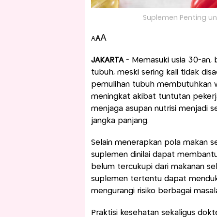
Suplemen Penting untu
A
A
A
JAKARTA
- Memasuki usia 30-an,
tubuh, meski sering kali tidak disa
pemulihan tubuh membutuhkan wak
meningkat akibat tuntutan pekerj
menjaga asupan nutrisi menjadi 
jangka panjang.
Selain menerapkan pola makan se
suplemen dinilai dapat membant
belum tercukupi dari makanan seh
suplemen tertentu dapat menduk
mengurangi risiko berbagai masal
Praktisi kesehatan sekaligus dok