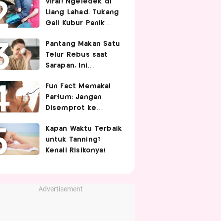
Viral! Ngeledek di
Hubungan Intim
Liang Lahad, Tukang
Gali Kubur Panik
Tertimpa Tanah
Pantang Makan Satu
Telur Rebus saat
Sarapan, Ini
Alasannya Menurut
Fun Fact Memakai
Ahli Gizi!
Parfum: Jangan
Disemprot ke
Rambut hingga
Kapan Waktu Terbaik
Golden Time
untuk Tanning?
Memakainya!
Kenali Risikonya!
Advertisement