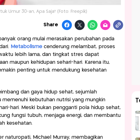
k Umur 30-an, Apa Saja? (Foto: Freepik)
Share
 banyak orang mulai merasakan perubahan pada
dari.
Metabolisme
cenderung melambat, proses
tu lebih lama, dan tingkat stres dapat
aan maupun kehidupan sehari-hari. Karena itu,
semakin penting untuk mendukung kesehatan
imbang dan gaya hidup sehat, sejumlah
u memenuhi kebutuhan nutrisi yang mungkin
T
ari-hari. Meski bukan pengganti pola hidup sehat,
ung fungsi tubuh, menjaga energi, dan membantu
ah kesehatan.
ter naturopati, Michael Murray, membagikan