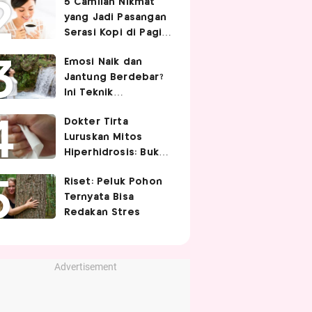
5 Camilan Nikmat
Cek 5 Faktanya
yang Jadi Pasangan
Serasi Kopi di Pagi
Hari
Emosi Naik dan
Jantung Berdebar?
Ini Teknik
Pernapasan yang
Dokter Tirta
Bisa Bantu Tubuh
Luruskan Mitos
Lebih Tenang
Hiperhidrosis: Bukan
Tanda Lemah
Riset: Peluk Pohon
Jantung, tapi Saraf
Ternyata Bisa
Simpatis Berlebihan
Redakan Stres
Advertisement