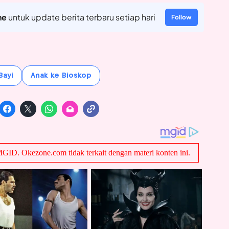
ne
untuk update berita terbaru setiap hari
Follow
Bayi
Anak ke Bioskop