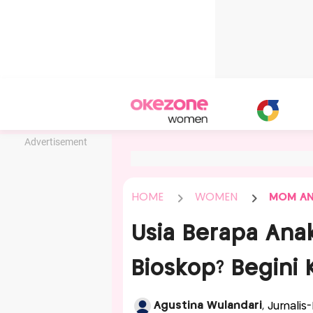
Advertisement
HOME
WOMEN
MOM AN
Usia Berapa Anak
Bioskop? Begini 
Agustina Wulandari
, Jurnali