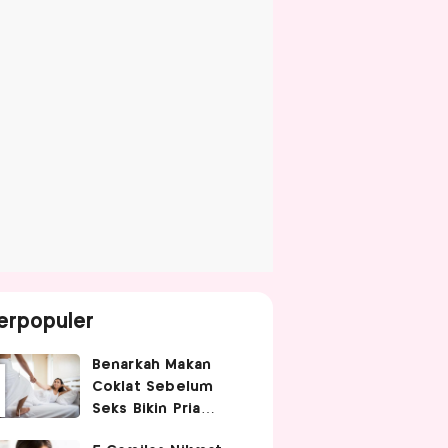
erpopuler
Benarkah Makan
Coklat Sebelum
Seks Bikin Pria
Ganas di Ranjang?