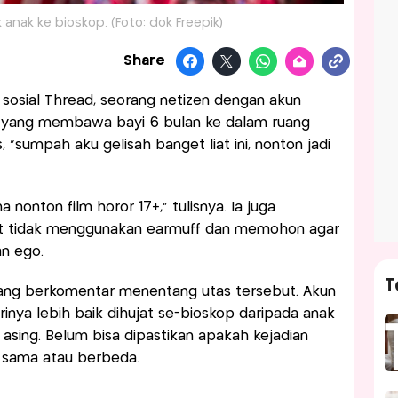
 anak ke bioskop. (Foto: dok Freepik)
Share
sosial Thread, seorang netizen dengan akun
a yang membawa bayi 6 bulan ke dalam ruang
 “sumpah aku gelisah banget liat ini, nonton jadi
 nonton film horor 17+,” tulisnya. Ia juga
t tidak menggunakan earmuff dan memohon agar
an ego.
T
a yang berkomentar menentang utas tersebut. Akun
inya lebih baik dihujat se-bioskop daripada anak
asing. Belum bisa dipastikan apakah kejadian
g sama atau berbeda.