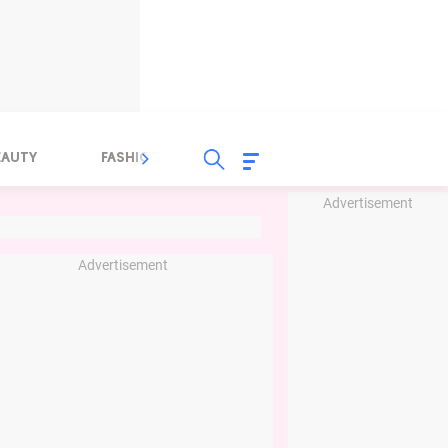
EAUTY
FASHION
FOOD
HEALTH
Advertisement
Advertisement