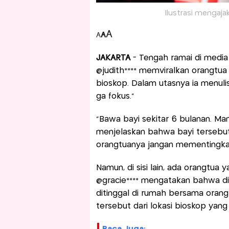
Ilustrasi mengajak
A
A
A
JAKARTA
- Tengah ramai di media 
@judith**** memviralkan orangtu
bioskop. Dalam utasnya ia menulis,
ga fokus.”
“Bawa bayi sekitar 6 bulanan. Mana
menjelaskan bahwa bayi tersebu
orangtuanya jangan mementingk
Namun, di sisi lain, ada orangtu
@gracie**** mengatakan bahwa dir
ditinggal di rumah bersama orang 
tersebut dari lokasi bioskop yan