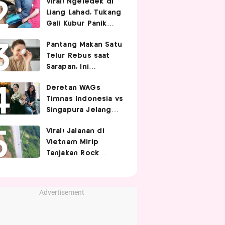
Viral! Ngeledek di
Hubungan Intim
Liang Lahad, Tukang
Gali Kubur Panik
Tertimpa Tanah
Pantang Makan Satu
Telur Rebus saat
Sarapan, Ini
Alasannya Menurut
Deretan WAGs
Ahli Gizi!
Timnas Indonesia vs
Singapura Jelang
Berhadapan di Piala
Viral! Jalanan di
AFF 2026, Siapa
Vietnam Mirip
Paling Curi
Tanjakan Rock
Perhatian?
Bottom SpongeBob,
Berbelok Nyaris 90
Derajat!
Advertisement