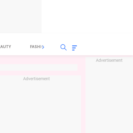
EAUTY
FASHION
FOOD
HEALTH
Advertisement
Advertisement