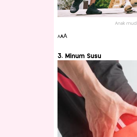
Anak muda 
A
A
A
3. Minum Susu