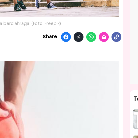
berolahraga. (Foto: Freepik)
Share
T