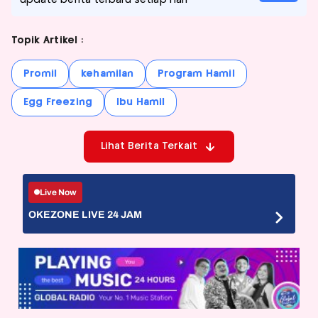
update berita terbaru setiap hari
Topik Artikel :
Promil
kehamilan
Program Hamil
Egg Freezing
Ibu Hamil
Lihat Berita Terkait
Live Now
OKEZONE LIVE 24 JAM