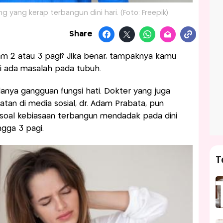
 yang kerap terbangun dini hari. (Foto: Freepik)
Share
m 2 atau 3 pagi? Jika benar, tampaknya kamu
di ada masalah pada tubuh.
 adanya gangguan fungsi hati. Dokter yang juga
an di media sosial, dr. Adam Prabata, pun
soal kebiasaan terbangun mendadak pada dini
ngga 3 pagi.
T