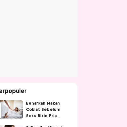
erpopuler
Benarkah Makan
Coklat Sebelum
Seks Bikin Pria
Ganas di Ranjang?