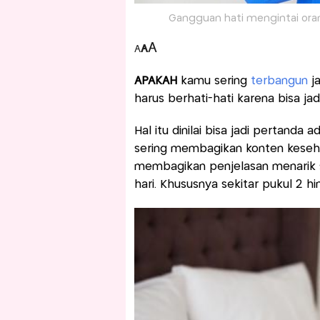
Gangguan hati mengintai orang
A
A
A
APAKAH
kamu sering
terbangun
ja
harus berhati-hati karena bisa ja
Hal itu dinilai bisa jadi pertanda
sering membagikan konten kesehat
membagikan penjelasan menarik 
hari. Khususnya sekitar pukul 2 hi