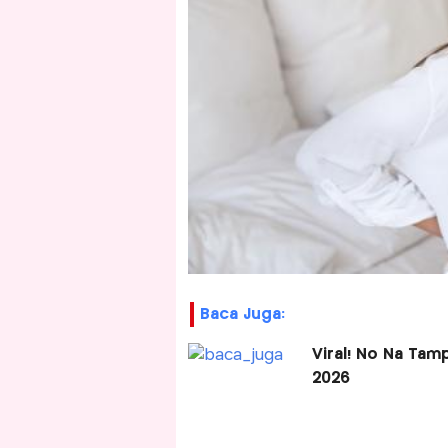
Baca Juga:
Viral! No Na Tam
2026