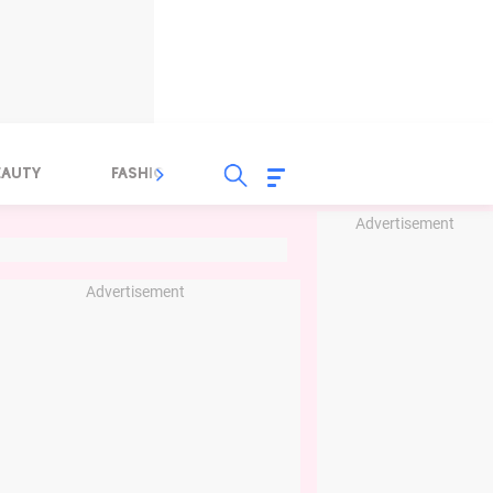
EAUTY
FASHION
FOOD
HEALTH
Advertisement
Advertisement