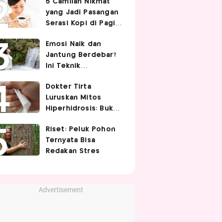
5 Camilan Nikmat
Cek 5 Faktanya
yang Jadi Pasangan
Serasi Kopi di Pagi
Hari
Emosi Naik dan
Jantung Berdebar?
Ini Teknik
Pernapasan yang
Dokter Tirta
Bisa Bantu Tubuh
Luruskan Mitos
Lebih Tenang
Hiperhidrosis: Bukan
Tanda Lemah
Riset: Peluk Pohon
Jantung, tapi Saraf
Ternyata Bisa
Simpatis Berlebihan
Redakan Stres
Advertisement