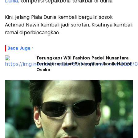
Dunia
, kompetisi sepakbola terakbar di dunia.
Kini, jelang Piala Dunia kembali bergulir, sosok
Achmad Nawir kembali jadi sorotan. Kisahnya kembali
ramai diperbincangkan.
Baca Juga :
Terungkap! WBI Fashion Padel Nusantara
Terinspirasi dari Penampilan Ikonik Naomi
Osaka