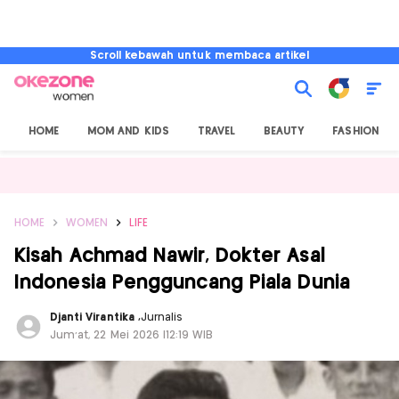
Scroll kebawah untuk membaca artikel
HOME
MOM AND KIDS
TRAVEL
BEAUTY
FASHION
HOME
WOMEN
LIFE
Kisah Achmad Nawir, Dokter Asal
Indonesia Pengguncang Piala Dunia
Djanti Virantika
,
Jurnalis
Jum'at, 22 Mei 2026 |12:19 WIB