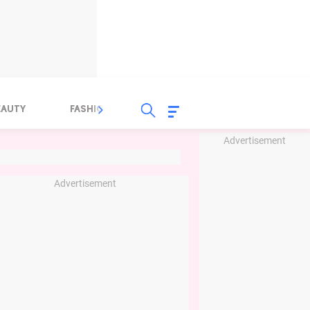
EAUTY
FASHION
FOOD
HEALTH
Advertisement
Advertisement