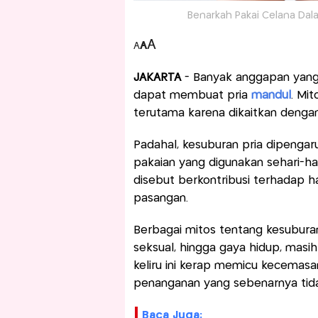
Benarkah Pakai Celana Dalam
A
A
A
JAKARTA
- Banyak anggapan yang
dapat membuat pria
mandul
. Mit
terutama karena dikaitkan dengan 
Padahal, kesuburan pria dipengar
pakaian yang digunakan sehari-hari
disebut berkontribusi terhadap h
pasangan.
Berbagai mitos tentang kesuburan
seksual, hingga gaya hidup, masi
keliru ini kerap memicu kecemas
penanganan yang sebenarnya tida
Baca Juga: