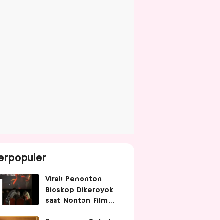
erpopuler
Viral! Penonton
Bioskop Dikeroyok
saat Nonton Film
Spider-Man