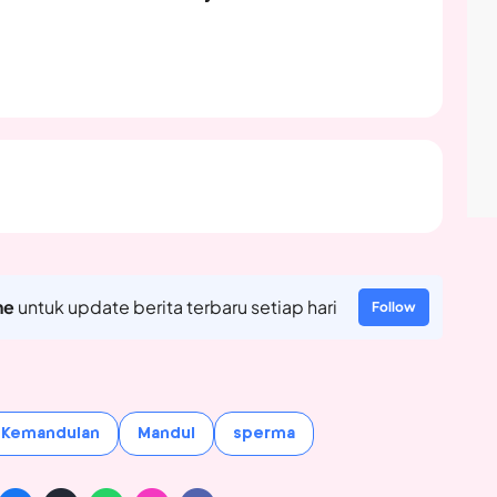
ne
untuk update berita terbaru setiap hari
Follow
Kemandulan
Mandul
sperma