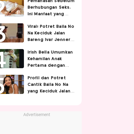
Pemanasan Sebelum
Berhubungan Seks,
Ini Manfaat yang
Jarang Diketahui
Viral! Potret Baila No
Pasangan
Na Keciduk Jalan
Bareng Ivar Jenner,
Pacaran?
Irish Bella Umumkan
Kehamilan Anak
Pertama dengan
Haldy Sabri
Profil dan Potret
Cantik Baila No Na
yang Keciduk Jalan
Bareng Bintang
Timnas Indonesia
Ivar Jenner
Advertisement