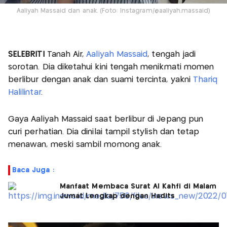
Aaliyah Massaid dan anak. (Foto: Instagram/@aaliyah.massaid)
SELEBRITI
Tanah Air,
Aaliyah Massaid
, tengah jadi
sorotan. Dia diketahui kini tengah menikmati momen
berlibur dengan anak dan suami tercinta, yakni
Thariq
Halilintar
.
Gaya Aaliyah Massaid saat berlibur di Jepang pun
curi perhatian. Dia dinilai tampil stylish dan tetap
menawan, meski sambil momong anak.
Baca Juga :
Manfaat Membaca Surat Al Kahfi di Malam
Jumat Lengkap dengan Hadits