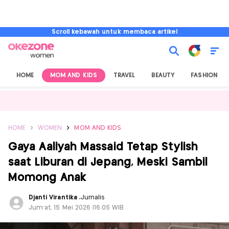
Scroll kebawah untuk membaca artikel
HOME
MOM AND KIDS
TRAVEL
BEAUTY
FASHION
HOME
WOMEN
MOM AND KIDS
Gaya Aaliyah Massaid Tetap Stylish
saat Liburan di Jepang, Meski Sambil
Momong Anak
Djanti Virantika
,
Jurnalis
Jum'at, 15 Mei 2026 |16:05 WIB