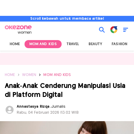
Scroll kebawah untuk membaca artikel
HOME
MOM AND KIDS
TRAVEL
BEAUTY
FASHION
HOME
WOMEN
MOM AND KIDS
Anak-Anak Cenderung Manipulasi Usia
di Platform Digital
Annastasya Rizqa
,
Jurnalis
Rabu, 04 Februari 2026 |13:02 WIB