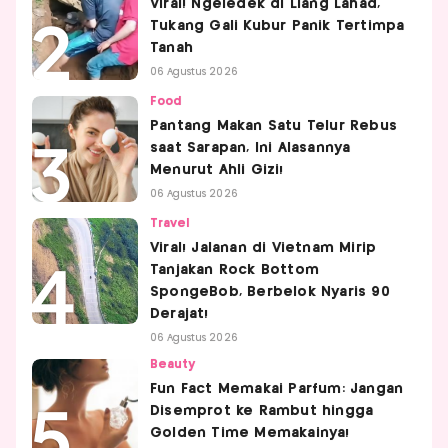
Viral! Ngeledek di Liang Lahad,
Tukang Gali Kubur Panik Tertimpa
Tanah
06 Agustus 2026
Food
Pantang Makan Satu Telur Rebus
saat Sarapan, Ini Alasannya
Menurut Ahli Gizi!
06 Agustus 2026
Travel
Viral! Jalanan di Vietnam Mirip
Tanjakan Rock Bottom
SpongeBob, Berbelok Nyaris 90
Derajat!
06 Agustus 2026
Beauty
Fun Fact Memakai Parfum: Jangan
Disemprot ke Rambut hingga
Golden Time Memakainya!