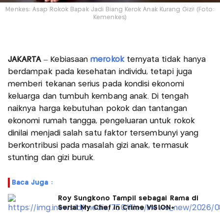
Menkes: Asap Rokok Bapak Jadi Biang Kerok Anak Kurang Gizi! (Foto:
Kemenkes)
JAKARTA
– Kebiasaan
merokok
ternyata tidak hanya
berdampak pada kesehatan individu, tetapi juga
memberi tekanan serius pada kondisi ekonomi
keluarga dan tumbuh kembang anak. Di tengah
naiknya harga kebutuhan pokok dan tantangan
ekonomi rumah tangga, pengeluaran untuk rokok
dinilai menjadi salah satu faktor tersembunyi yang
berkontribusi pada masalah gizi anak, termasuk
stunting dan gizi buruk.
Baca Juga :
Roy Sungkono Tampil sebagai Rama di
Serial My Chef in Crime VISION+