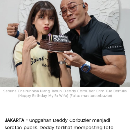
Sabrina Chairunnisa Ulang Tahun, Deddy Corbuzier Kirim Kue Bertulis
{Happy Birthday My Ex Wife} (Foto: mastercorbuzier)
JAKARTA -
Unggahan Deddy Corbuzier menjadi
sorotan publik. Deddy terlihat memposting foto