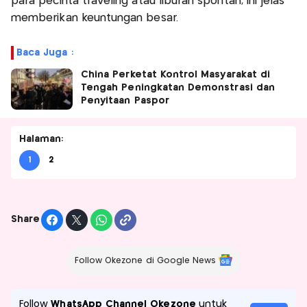
para pecinta traveling atau liburan spontan, ini jelas
memberikan keuntungan besar.
Baca Juga :
China Perketat Kontrol Masyarakat di
Tengah Peningkatan Demonstrasi dan
Penyitaan Paspor
Halaman:
1
2
Share
Follow Okezone di Google News
Follow
WhatsApp Channel Okezone
untuk