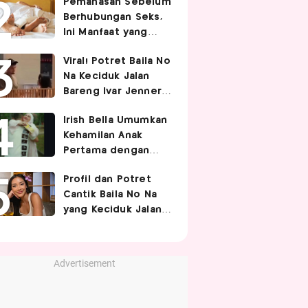
Pemanasan Sebelum
Berhubungan Seks,
Ini Manfaat yang
Jarang Diketahui
Viral! Potret Baila No
Pasangan
Na Keciduk Jalan
Bareng Ivar Jenner,
Pacaran?
Irish Bella Umumkan
Kehamilan Anak
Pertama dengan
Haldy Sabri
Profil dan Potret
Cantik Baila No Na
yang Keciduk Jalan
Bareng Bintang
Timnas Indonesia
Ivar Jenner
Advertisement