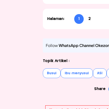
Halaman:
1
2
Follow
WhatsApp Channel Okezo
Topik Artikel :
Busui
ibu menyusui
ASI
Share