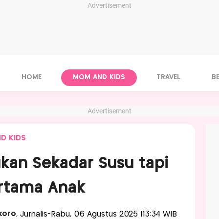
Advertisement
HOME
MOM AND KIDS
TRAVEL
B
Advertisement
D KIDS
ukan Sekadar Susu tapi
ertama Anak
koro
, Jurnalis-Rabu, 06 Agustus 2025 |13:34 WIB