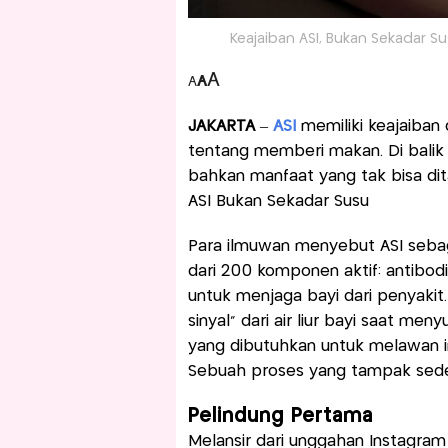
Keajaiban ASI, Bukan Sekadar Su
A
A
A
JAKARTA
–
ASI
memiliki keajaiban
tentang memberi makan. Di balik 
bahkan manfaat yang tak bisa dit
ASI Bukan Sekadar Susu
Para ilmuwan menyebut ASI sebagai
dari 200 komponen aktif: antibodi
untuk menjaga bayi dari penyakit.
sinyal” dari air liur bayi saat m
yang dibutuhkan untuk melawan in
Sebuah proses yang tampak seder
Pelindung Pertama
Melansir dari unggahan Instagram