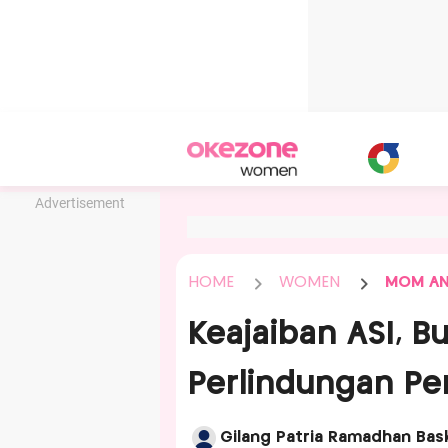
Advertisement
HOME
WOMEN
MOM AN
Keajaiban ASI, B
Perlindungan P
Gilang Patria Ramadhan Bas