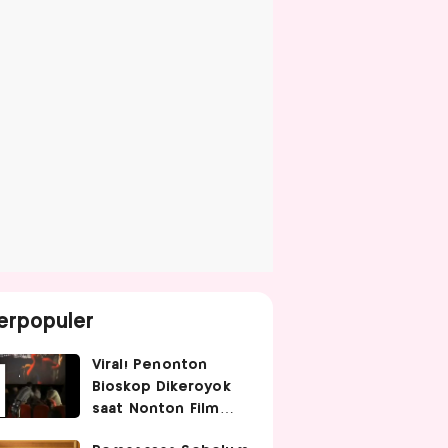
erpopuler
Viral! Penonton
Bioskop Dikeroyok
saat Nonton Film
Spider-Man