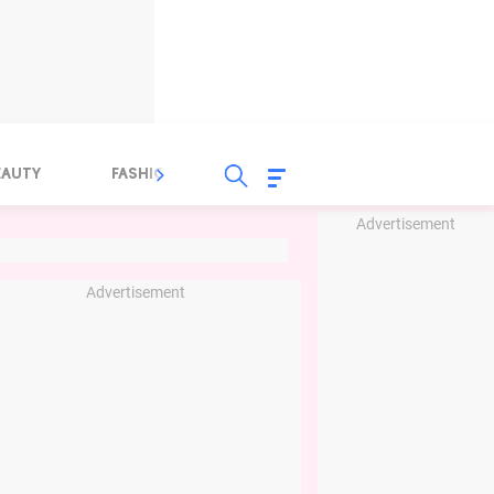
EAUTY
FASHION
FOOD
HEALTH
Advertisement
Advertisement