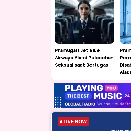
Pramugari Jet Blue
Pram
Airways Alami Pelecehan
Per
Seksual saat Bertugas
Disab
Alas
LIVE NOW