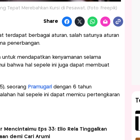
ng Tepat Merebahkan Kursi di Pesawat, (Foto: Freepik)
Share
 terdapat berbagai aturan, salah satunya aturan
ama penerbangan.
 untuk mendapatkan kenyamanan selama
hui bahwa hal sepele ini juga dapat membuat
25), seorang
Pramugari
dengan 6 tahun
ahan hal sepele ini dapat memicu pertengkaran
T
ur Mencintaimu Eps 33: Elio Rela Tinggalkan
an demi Cari Arumi