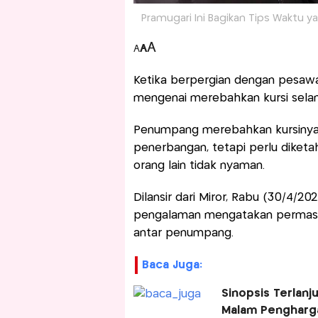
Pramugari Ini Bagikan Tips Waktu ya
A
A
A
Ketika berpergian dengan pesawat
mengenai merebahkan kursi sel
Penumpang merebahkan kursinya
penerbangan, tetapi perlu diketa
orang lain tidak nyaman.
Dilansir dari Miror, Rabu (30/4/20
pengalaman mengatakan permasal
antar penumpang.
Baca Juga:
Sinopsis Terlanj
Malam Pengharga