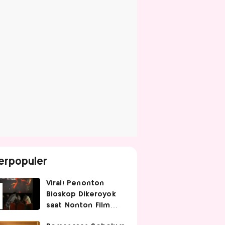
erpopuler
Viral! Penonton
Bioskop Dikeroyok
saat Nonton Film
Spider-Man