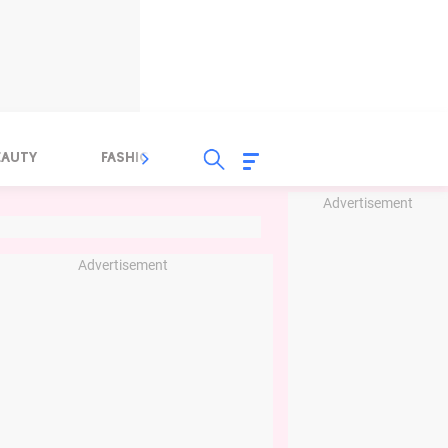
EAUTY
FASHION
FOOD
HEALTH
Advertisement
Advertisement