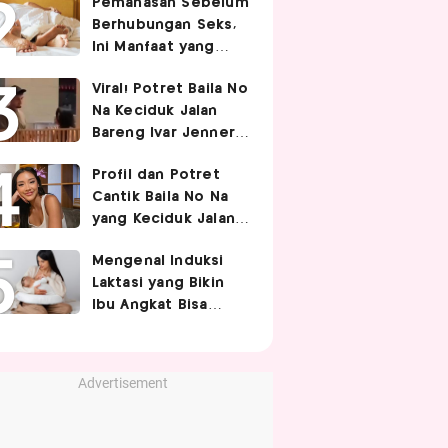
Pemanasan Sebelum
Berhubungan Seks,
Ini Manfaat yang
Jarang Diketahui
Viral! Potret Baila No
Pasangan
Na Keciduk Jalan
Bareng Ivar Jenner,
Pacaran?
Profil dan Potret
Cantik Baila No Na
yang Keciduk Jalan
Bareng Bintang
Mengenal Induksi
Timnas Indonesia
Laktasi yang Bikin
Ivar Jenner
Ibu Angkat Bisa
Menyusui Bayi
Adopsi
Advertisement