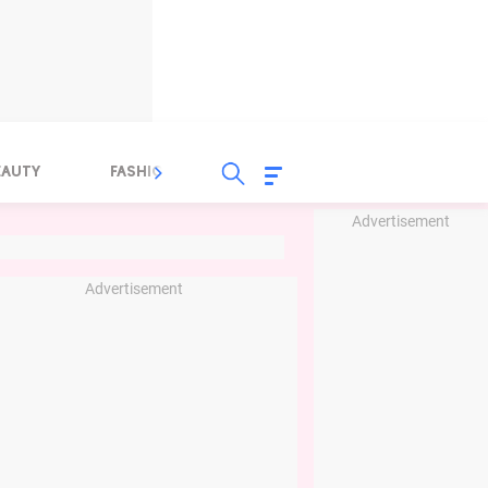
EAUTY
FASHION
FOOD
HEALTH
Advertisement
Advertisement