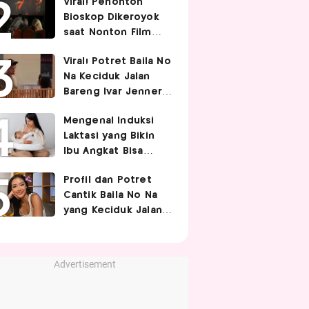
Viral! Penonton
Pasangan
Bioskop Dikeroyok
saat Nonton Film
Spider-Man
Viral! Potret Baila No
Na Keciduk Jalan
Bareng Ivar Jenner,
Pacaran?
Mengenal Induksi
Laktasi yang Bikin
Ibu Angkat Bisa
Menyusui Bayi
Profil dan Potret
Adopsi
Cantik Baila No Na
yang Keciduk Jalan
Bareng Bintang
Timnas Indonesia
Ivar Jenner
Advertisement