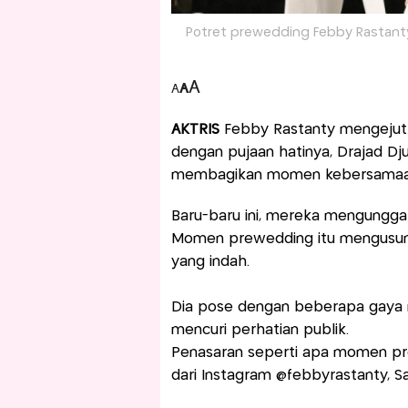
Potret prewedding Febby Rastanty
A
A
A
AKTRIS
Febby Rastanty mengejut
dengan pujaan hatinya, Drajad Dj
membagikan momen kebersamaan
Baru-baru ini, mereka mengungga
Momen prewedding itu mengusun
yang indah.
Dia pose dengan beberapa gaya
mencuri perhatian publik.
Penasaran seperti apa momen pre
dari Instagram @febbyrastanty, Sa