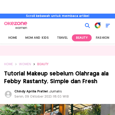
Scroll kebawah untuk membaca artikel
HOME
MOM AND KIDS
TRAVEL
BEAUTY
FASHION
HOME
WOMEN
BEAUTY
Tutorial Makeup sebelum Olahraga ala
Febby Rastanty, Simple dan Fresh
Chindy Aprilia Pratiwi
,
Jurnalis
Senin, 09 Oktober 2023 |18:03 WIB