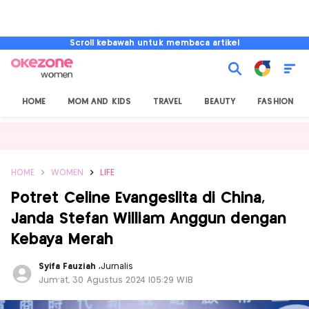
Scroll kebawah untuk membaca artikel
HOME
MOM AND KIDS
TRAVEL
BEAUTY
FASHION
HOME
WOMEN
LIFE
Potret Celine Evangeslita di China,
Janda Stefan William Anggun dengan
Kebaya Merah
Syifa Fauziah
,
Jurnalis
Jum'at, 30 Agustus 2024 |05:29 WIB