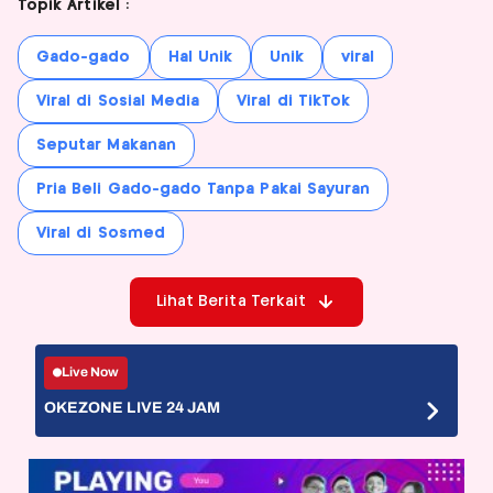
Topik Artikel :
Gado-gado
Hal Unik
Unik
viral
Viral di Sosial Media
Viral di TikTok
Seputar Makanan
Pria Beli Gado-gado Tanpa Pakai Sayuran
Viral di Sosmed
Lihat Berita Terkait
Live Now
OKEZONE LIVE 24 JAM