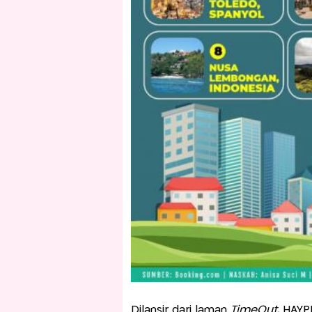
Dilansir dari laman
TimeOut
, HAYP