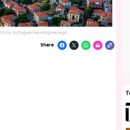
 (Foto: Instagram/@visitgreecegr)
Share
T