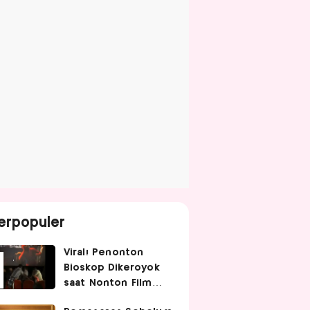
erpopuler
Viral! Penonton
Bioskop Dikeroyok
saat Nonton Film
Spider-Man