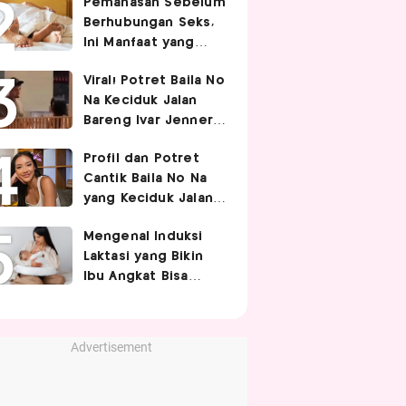
Pemanasan Sebelum
Berhubungan Seks,
Ini Manfaat yang
Jarang Diketahui
Viral! Potret Baila No
Pasangan
Na Keciduk Jalan
Bareng Ivar Jenner,
Pacaran?
Profil dan Potret
Cantik Baila No Na
yang Keciduk Jalan
Bareng Bintang
Mengenal Induksi
Timnas Indonesia
Laktasi yang Bikin
Ivar Jenner
Ibu Angkat Bisa
Menyusui Bayi
Adopsi
Advertisement