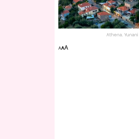
Athena, Yunani
A
A
A