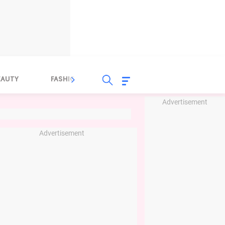
EAUTY
FASHION
FOOD
HEALTH
Advertisement
Advertisement