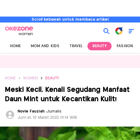
Scroll kebawah untuk membaca artikel
HOME
MOM AND KIDS
TRAVEL
BEAUTY
FASHION
HOME
WOMEN
BEAUTY
Meski Kecil, Kenali Segudang Manfaat
Daun Mint untuk Kecantikan Kulit!
Novie Fauziah
,
Jurnalis
Jum'at, 10 Maret 2023 |11:14 WIB