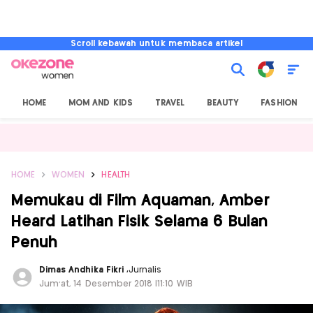
Scroll kebawah untuk membaca artikel
HOME
MOM AND KIDS
TRAVEL
BEAUTY
FASHION
HOME
WOMEN
HEALTH
Memukau di Film Aquaman, Amber
Heard Latihan Fisik Selama 6 Bulan
Penuh
Dimas Andhika Fikri
,
Jurnalis
Jum'at, 14 Desember 2018 |11:10 WIB