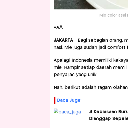
Mie celor asal
A
A
A
JAKARTA
- Bagi sebagian orang, 
nasi. Mie juga sudah jadi comfort 
Apalagi, Indonesia memiliki kekay
mie. Hampir setiap daerah memili
penyajian yang unik.
Nah, berikut adalah ragam olahan 
Baca Juga:
4 Kebiasaan Bur
Dianggap Sepel