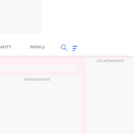
EAUTY
FASHION
FOOD
HEALTH
Advertisement
Advertisement