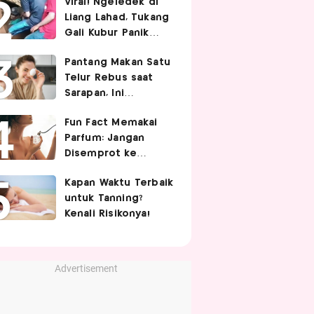
Viral! Ngeledek di
Hubungan Intim
Liang Lahad, Tukang
Gali Kubur Panik
Tertimpa Tanah
Pantang Makan Satu
Telur Rebus saat
Sarapan, Ini
Alasannya Menurut
Fun Fact Memakai
Ahli Gizi!
Parfum: Jangan
Disemprot ke
Rambut hingga
Kapan Waktu Terbaik
Golden Time
untuk Tanning?
Memakainya!
Kenali Risikonya!
Advertisement