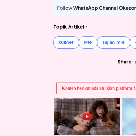
Follow
WhatsApp Channel Okezo
Topik Artikel :
kuliner
Mie
sajian mie
Share