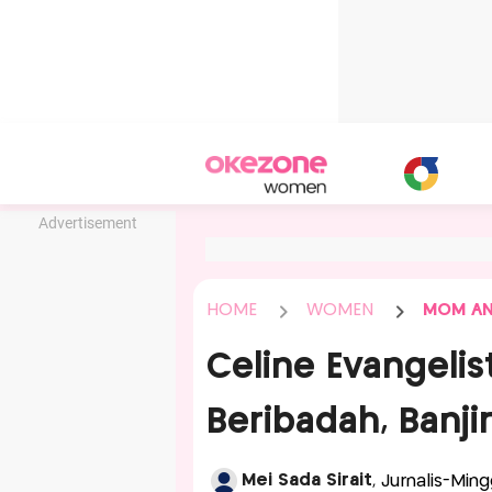
Advertisement
HOME
WOMEN
MOM AN
Celine Evangelist
Beribadah, Banj
Mei Sada Sirait
, Jurnalis-Min