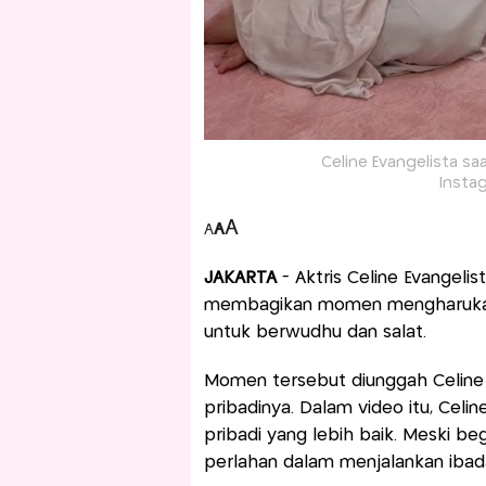
Celine Evangelista sa
Insta
A
A
A
JAKARTA
- Aktris Celine Evangelis
membagikan momen mengharukan s
untuk berwudhu dan salat.
Momen tersebut diunggah Celine 
pribadinya. Dalam video itu, Celi
pribadi yang lebih baik. Meski be
perlahan dalam menjalankan ibad