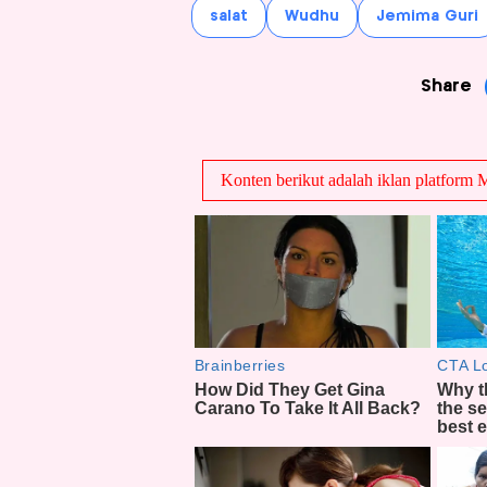
salat
Wudhu
Jemima Guri
Share