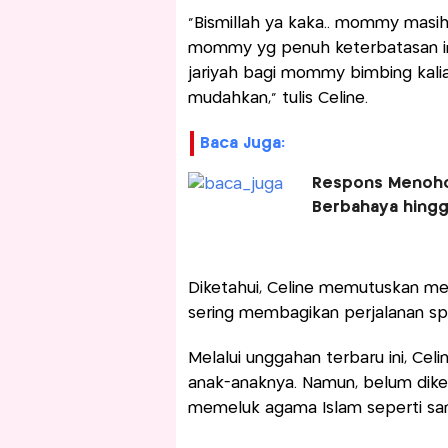
“Bismillah ya kaka.. mommy masih
mommy yg penuh keterbatasan ini,
jariyah bagi mommy bimbing kalia
mudahkan,” tulis Celine.
Baca Juga:
Respons Menohok
Berbahaya hingg
Diketahui, Celine memutuskan menj
sering membagikan perjalanan spi
Melalui unggahan terbaru ini, C
anak-anaknya. Namun, belum diket
memeluk agama Islam seperti san