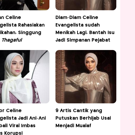
an Celine
Diam-Diam Celine
gelista Rahasiakan
Evangelista sudah
ikahan, Singgung
Menikah Lagi, Bantah Isu
t
Thagaful
Jadi Simpanan Pejabat
r Celine
9 Artis Cantik yang
gelista Jadi Ani-Ani
Putuskan Berhijab Usai
ali Viral Imbas
Menjadi Mualaf
s Korupsi