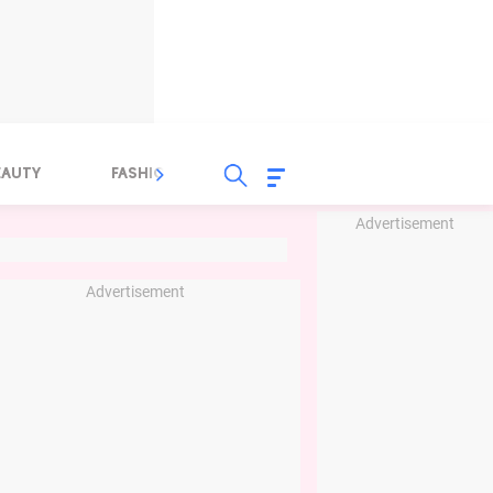
EAUTY
FASHION
FOOD
HEALTH
Advertisement
Advertisement