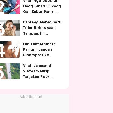
Viral! Ngeledek di
Hubungan Intim
Liang Lahad, Tukang
Gali Kubur Panik
Tertimpa Tanah
Pantang Makan Satu
Telur Rebus saat
Sarapan, Ini
Alasannya Menurut
Fun Fact Memakai
Ahli Gizi!
Parfum: Jangan
Disemprot ke
Rambut hingga
Viral! Jalanan di
Golden Time
Vietnam Mirip
Memakainya!
Tanjakan Rock
Bottom SpongeBob,
Berbelok Nyaris 90
Derajat!
Advertisement