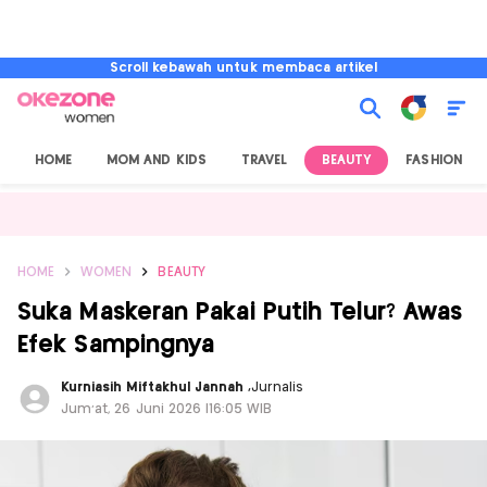
Scroll kebawah untuk membaca artikel
HOME
MOM AND KIDS
TRAVEL
BEAUTY
FASHION
HOME
WOMEN
BEAUTY
Suka Maskeran Pakai Putih Telur? Awas
Efek Sampingnya
Kurniasih Miftakhul Jannah
,
Jurnalis
Jum'at, 26 Juni 2026 |16:05 WIB