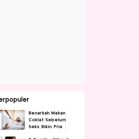
erpopuler
Benarkah Makan
Coklat Sebelum
Seks Bikin Pria
Ganas di Ranjang?