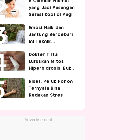
5 Camilan Nikmat
Cek 5 Faktanya
yang Jadi Pasangan
Serasi Kopi di Pagi
Hari
Emosi Naik dan
Jantung Berdebar?
Ini Teknik
Pernapasan yang
Dokter Tirta
Bisa Bantu Tubuh
Luruskan Mitos
Lebih Tenang
Hiperhidrosis: Bukan
Tanda Lemah
Riset: Peluk Pohon
Jantung, tapi Saraf
Ternyata Bisa
Simpatis Berlebihan
Redakan Stres
Advertisement