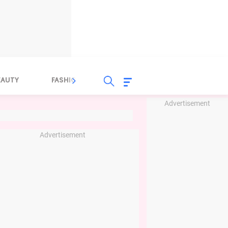
EAUTY
FASHION
FOOD
HEALTH
Advertisement
Advertisement