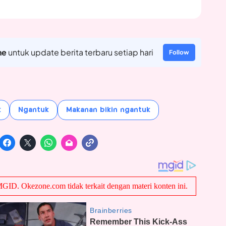
ne
untuk update berita terbaru setiap hari
Follow
k
Ngantuk
Makanan bikin ngantuk