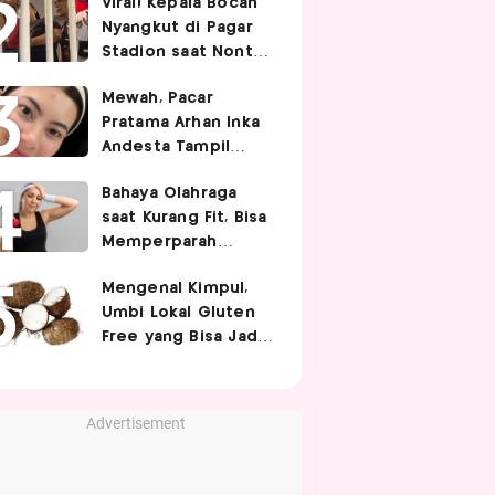
Viral! Kepala Bocah
Nyangkut di Pagar
Stadion saat Nonton
Timnas Indonesia,
Mewah, Pacar
Endingnya Kocak
Pratama Arhan Inka
Andesta Tampil
Manis nan Stylish
Bahaya Olahraga
Pakai Bando Rp10
saat Kurang Fit, Bisa
Juta
Memperparah
Infeksi Sistemik
Mengenal Kimpul,
Umbi Lokal Gluten
Free yang Bisa Jadi
Pengganti Nasi
Advertisement