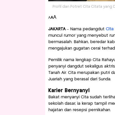
Profil dan Potret Cita Citata yang 
A
A
A
JAKARTA
– Nama pedangdut
Cita
muncul rumor yang menyebut rum
bermasalah. Bahkan, beredar kabar
mengajukan gugatan cerai terhad
Pemilik nama lengkap Cita Rahayu i
penyanyi dangdut sekaligus aktris 
Tanah Air. Cita merupakan putri 
Juariah yang berasal dari Sunda.
Karier Bernyanyi
Bakat menyanyi Cita sudah terliha
sekolah dasar, ia kerap tampil 
hajatan dan resepsi pernikahan.