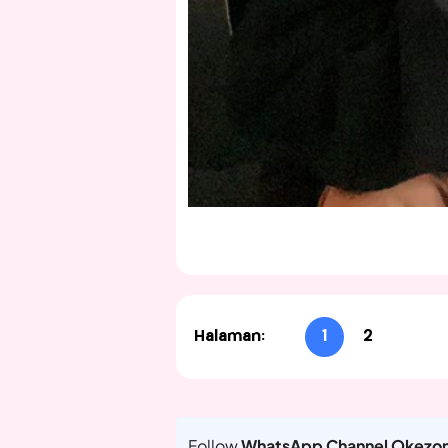
Halaman:
1
2
Follow
WhatsApp Channel Okezo