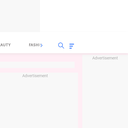
EAUTY
FASHION
FOOD
HEALTH
Advertisement
Advertisement