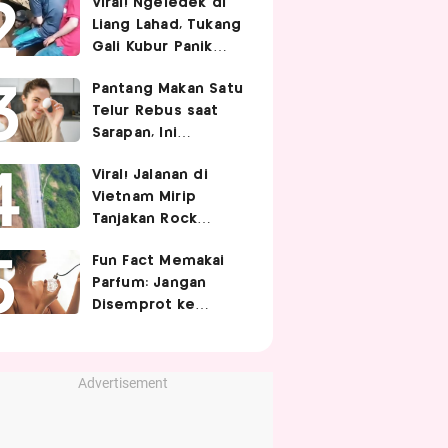
Viral! Ngeledek di
Hubungan Intim
Liang Lahad, Tukang
Gali Kubur Panik
Tertimpa Tanah
Pantang Makan Satu
Telur Rebus saat
Sarapan, Ini
Alasannya Menurut
Viral! Jalanan di
Ahli Gizi!
Vietnam Mirip
Tanjakan Rock
Bottom SpongeBob,
Fun Fact Memakai
Berbelok Nyaris 90
Parfum: Jangan
Derajat!
Disemprot ke
Rambut hingga
Golden Time
Memakainya!
Advertisement