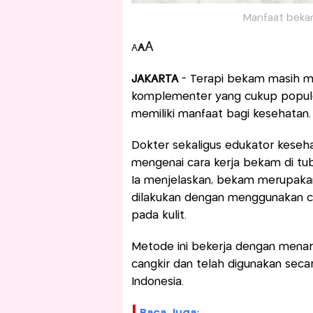
Manfaat bekam
A
A
A
JAKARTA
- Terapi bekam masih m
komplementer yang cukup populer 
memiliki manfaat bagi kesehatan.
Dokter sekaligus edukator kese
mengenai cara kerja bekam di tub
Ia menjelaskan, bekam merupak
dilakukan dengan menggunakan ca
pada kulit.
Metode ini bekerja dengan menarik
cangkir dan telah digunakan seca
Indonesia.