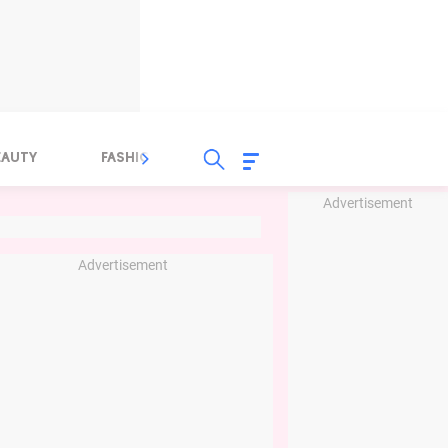
EAUTY
FASHION
FOOD
HEALTH
Advertisement
Advertisement