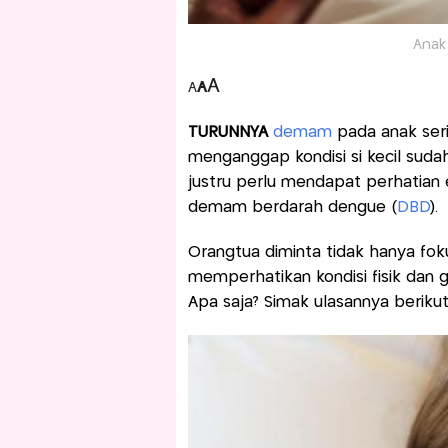
Anak
A
A
A
TURUNNYA
demam
pada anak ser
menganggap kondisi si kecil sud
justru perlu mendapat perhatian 
demam berdarah dengue (
DBD
).
Orangtua diminta tidak hanya fok
memperhatikan kondisi fisik dan 
Apa saja? Simak ulasannya berikut 