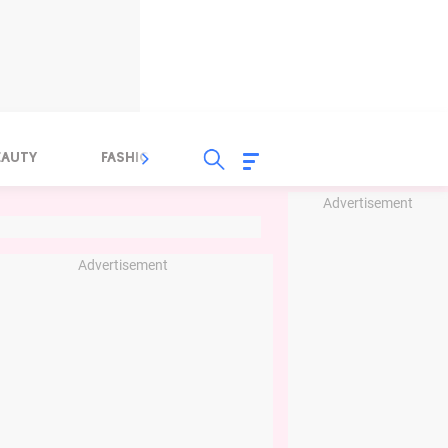
EAUTY
FASHION
FOOD
HEALTH
Advertisement
Advertisement