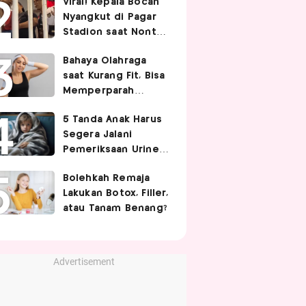
Viral! Kepala Bocah
Nyangkut di Pagar
Stadion saat Nonton
Timnas Indonesia,
Bahaya Olahraga
Endingnya Kocak
saat Kurang Fit, Bisa
Memperparah
Infeksi Sistemik
5 Tanda Anak Harus
Segera Jalani
Pemeriksaan Urine,
Orangtua Wajib Tahu
Bolehkah Remaja
Lakukan Botox, Filler,
atau Tanam Benang?
Advertisement