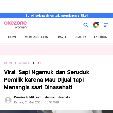
Scroll kebawah untuk membaca artikel
HOME
MOM AND KIDS
TRAVEL
BEAUTY
FASHION
HOME
WOMEN
LIFE
Viral, Sapi Ngamuk dan Seruduk
Pemilik karena Mau Dijual tapi
Menangis saat Dinasehati
Kurniasih Miftakhul Jannah
,
Jurnalis
Kamis, 21 Mei 2026 |06:10 WIB