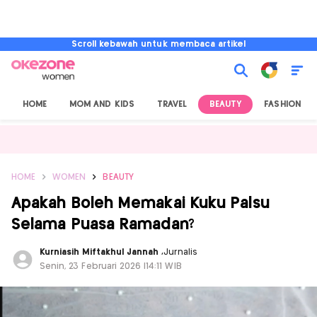
Scroll kebawah untuk membaca artikel
HOME
MOM AND KIDS
TRAVEL
BEAUTY
FASHION
HOME
WOMEN
BEAUTY
Apakah Boleh Memakai Kuku Palsu
Selama Puasa Ramadan?
Kurniasih Miftakhul Jannah
,
Jurnalis
Senin, 23 Februari 2026 |14:11 WIB