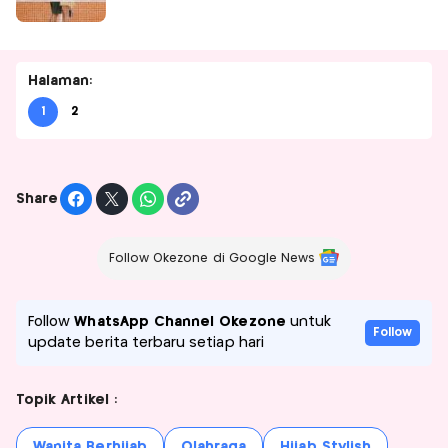
Halaman:
1
2
Share
Follow Okezone di Google News
Follow
WhatsApp Channel Okezone
untuk
Follow
update berita terbaru setiap hari
Topik Artikel :
Wanita Berhijab
Olahraga
Hijab Stylish