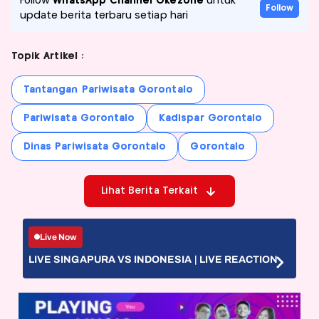
Follow
WhatsApp Channel Okezone
untuk
Follow
update berita terbaru setiap hari
Topik Artikel :
Tantangan Pariwisata Gorontalo
Pariwisata Gorontalo
Kadispar Gorontalo
Dinas Pariwisata Gorontalo
Gorontalo
Lihat Berita Terkait
Live Now
LIVE SINGAPURA VS INDONESIA | LIVE REACTION