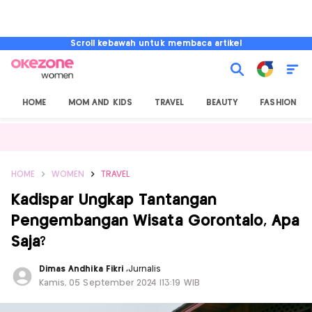
Scroll kebawah untuk membaca artikel
HOME
MOM AND KIDS
TRAVEL
BEAUTY
FASHION
HOME
WOMEN
TRAVEL
Kadispar Ungkap Tantangan
Pengembangan Wisata Gorontalo, Apa
Saja?
Dimas Andhika Fikri
,
Jurnalis
Kamis, 05 September 2024 |13:19 WIB