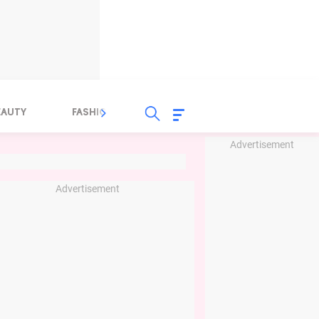
EAUTY
FASHION
FOOD
HEALTH
Advertisement
Advertisement