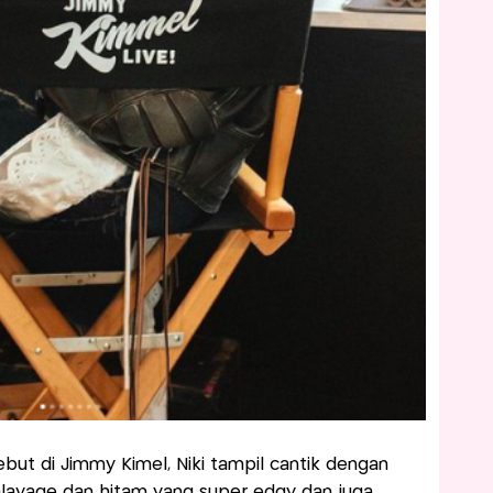
but di Jimmy Kimel, Niki tampil cantik dengan
alayage dan hitam yang super edgy dan juga