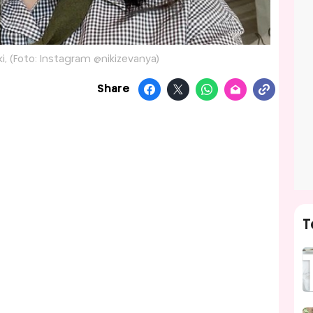
ki, (Foto: Instagram @nikizevanya)
Share
T