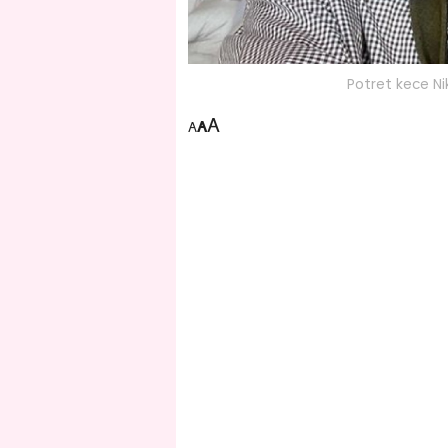
Potret kece Ni
A
A
A