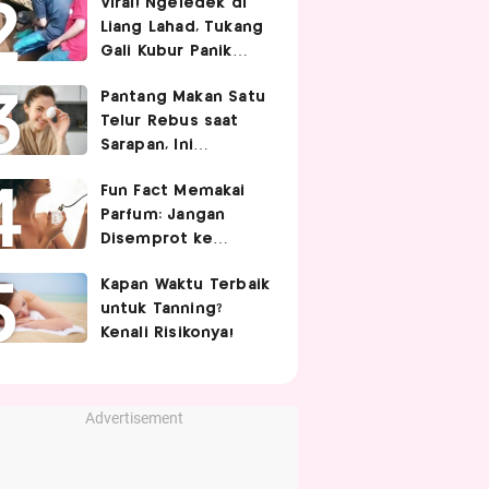
Viral! Ngeledek di
Hubungan Intim
Liang Lahad, Tukang
Gali Kubur Panik
Tertimpa Tanah
Pantang Makan Satu
Telur Rebus saat
Sarapan, Ini
Alasannya Menurut
Fun Fact Memakai
Ahli Gizi!
Parfum: Jangan
Disemprot ke
Rambut hingga
Kapan Waktu Terbaik
Golden Time
untuk Tanning?
Memakainya!
Kenali Risikonya!
Advertisement