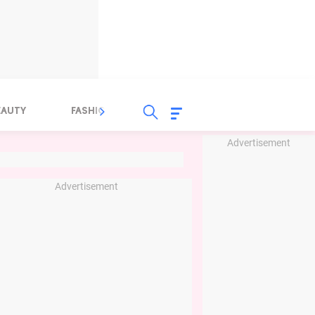
EAUTY
FASHION
FOOD
HEALTH
Advertisement
Advertisement