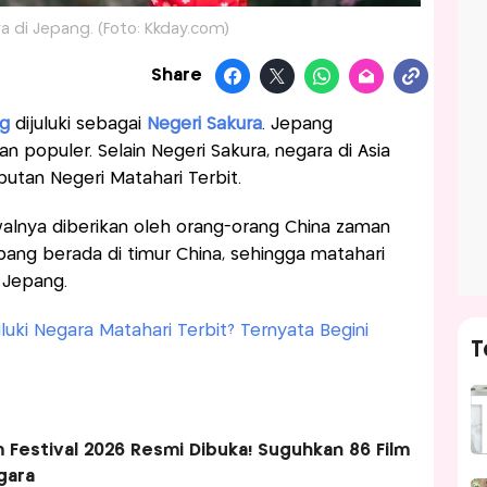
a di Jepang. (Foto: Kkday.com)
Share
ng
dijuluki sebagai
Negeri Sakura
. Jepang
 populer. Selain Negeri Sakura, negara di Asia
butan Negeri Matahari Terbit.
lnya diberikan oleh orang-orang China zaman
ang berada di timur China, sehingga matahari
h Jepang.
uki Negara Matahari Terbit? Ternyata Begini
T
m Festival 2026 Resmi Dibuka! Suguhkan 86 Film
egara