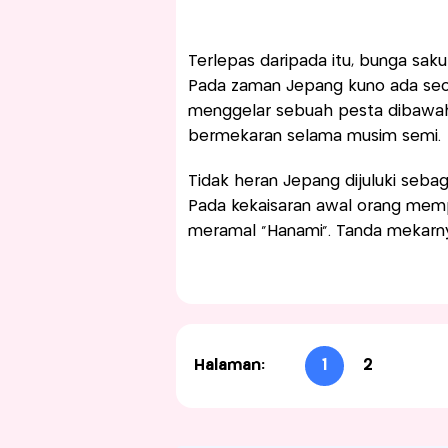
Terlepas daripada itu, bunga sak
Pada zaman Jepang kuno ada seor
menggelar sebuah pesta dibawah
bermekaran selama musim semi.
Tidak heran Jepang dijuluki seba
Pada kekaisaran awal orang memp
meramal “Hanami”. Tanda mekarny
Halaman:
1
2