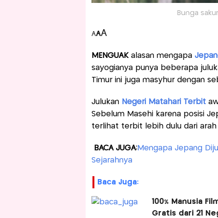
Bunga sakur
A
A
A
MENGUAK
alasan mengapa
Jepa
sayogianya punya beberapa julukan
Timur ini juga masyhur dengan se
Julukan
Negeri Matahari Terbit
awa
Sebelum Masehi karena posisi Jep
terlihat terbit lebih dulu dari ara
BACA JUGA:
Mengapa Jepang Dijul
Sejarahnya
Baca Juga:
100% Manusia Fil
Gratis dari 21 N