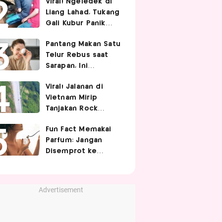
Viral! Ngeledek di
Hubungan Intim
Liang Lahad, Tukang
Gali Kubur Panik
Tertimpa Tanah
Pantang Makan Satu
Telur Rebus saat
Sarapan, Ini
Alasannya Menurut
Viral! Jalanan di
Ahli Gizi!
Vietnam Mirip
Tanjakan Rock
Bottom SpongeBob,
Fun Fact Memakai
Berbelok Nyaris 90
Parfum: Jangan
Derajat!
Disemprot ke
Rambut hingga
Golden Time
Memakainya!
Advertisement