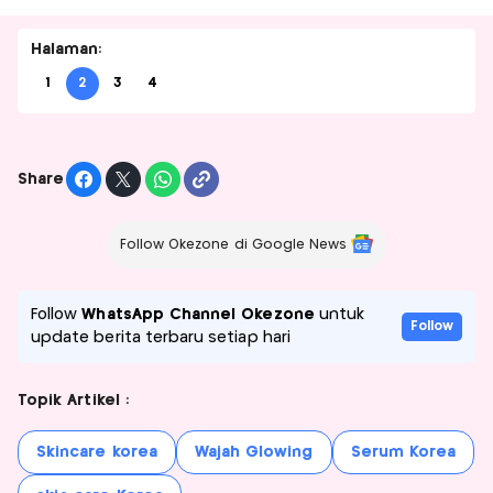
Halaman:
1
2
3
4
Share
Follow Okezone di Google News
Follow
WhatsApp Channel Okezone
untuk
Follow
update berita terbaru setiap hari
Topik Artikel :
Skincare korea
Wajah Glowing
Serum Korea