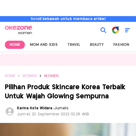
Scroll kebawah untuk membaca artikel
HOME
MOM AND KIDS
TRAVEL
BEAUTY
FASHION
HOME
WOMEN
WOMEN
Pilihan Produk Skincare Korea Terbaik
Untuk Wajah Glowing Sempurna
Karina Asta Widara
,
Jurnalis
Jum'at, 23 September 2022 |12:28 WIB