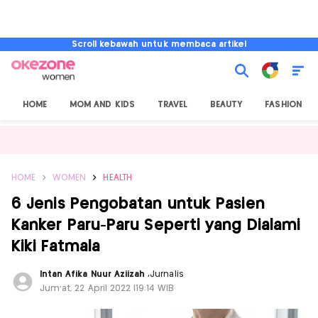
Scroll kebawah untuk membaca artikel
HOME
MOM AND KIDS
TRAVEL
BEAUTY
FASHION
HOME
WOMEN
HEALTH
6 Jenis Pengobatan untuk Pasien
Kanker Paru-Paru Seperti yang Dialami
Kiki Fatmala
Intan Afika Nuur Aziizah
,
Jurnalis
Jum'at, 22 April 2022 |19:14 WIB