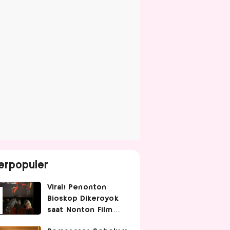
erpopuler
Viral! Penonton
Bioskop Dikeroyok
saat Nonton Film
Spider-Man