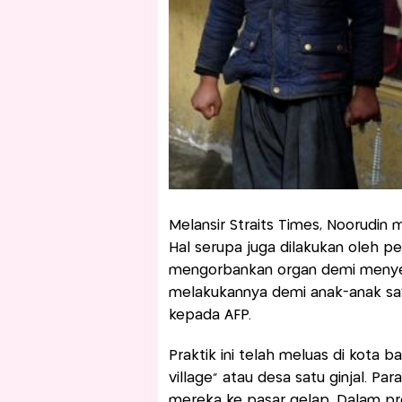
Melansir Straits Times, Noorudin m
Hal serupa juga dilakukan oleh p
mengorbankan organ demi menyel
melakukannya demi anak-anak saya.
kepada AFP.
Praktik ini telah meluas di kota b
village" atau desa satu ginjal. Pa
mereka ke pasar gelap. Dalam p