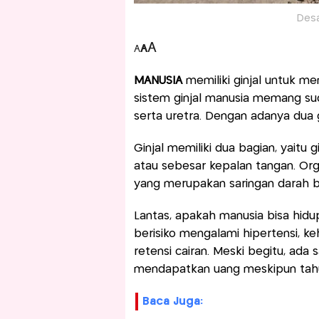
Desa
A
A
A
MANUSIA
memiliki ginjal untuk me
sistem ginjal manusia memang su
serta uretra. Dengan adanya dua 
Ginjal memiliki dua bagian, yaitu g
atau sebesar kepalan tangan. Org
yang merupakan saringan darah be
Lantas, apakah manusia bisa hidup
berisiko mengalami hipertensi, keh
retensi cairan. Meski begitu, ada
mendapatkan uang meskipun tahu 
Baca Juga: