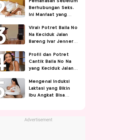
Pemanasan Sebelum
Berhubungan Seks,
Ini Manfaat yang
Jarang Diketahui
Viral! Potret Baila No
Pasangan
Na Keciduk Jalan
Bareng Ivar Jenner,
Pacaran?
Profil dan Potret
Cantik Baila No Na
yang Keciduk Jalan
Bareng Bintang
Mengenal Induksi
Timnas Indonesia
Laktasi yang Bikin
Ivar Jenner
Ibu Angkat Bisa
Menyusui Bayi
Adopsi
Advertisement