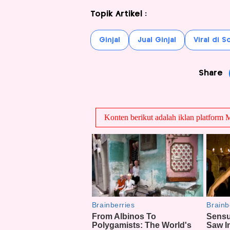
Topik Artikel :
Ginjal
Jual Ginjal
Viral di 
Share