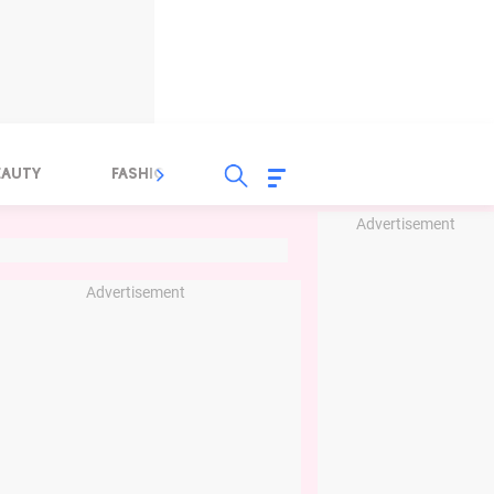
EAUTY
FASHION
FOOD
HEALTH
Advertisement
Advertisement