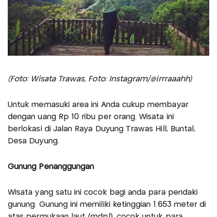
(Foto: Wisata Trawas, Foto: Instagram/@irrraaahh)
Untuk memasuki area ini Anda cukup membayar
dengan uang Rp 10 ribu per orang. Wisata ini
berlokasi di Jalan Raya Duyung Trawas Hill, Buntal,
Desa Duyung.
Gunung Penanggungan
Wisata yang satu ini cocok bagi anda para pendaki
gunung. Gunung ini memiliki ketinggian 1.653 meter di
atas permukaan laut (mdpl), cocok untuk para