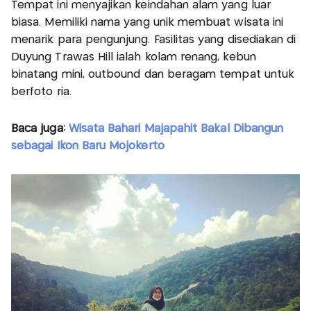
Tempat ini menyajikan keindahan alam yang luar
biasa. Memiliki nama yang unik membuat wisata ini
menarik para pengunjung. Fasilitas yang disediakan di
Duyung Trawas Hill ialah kolam renang, kebun
binatang mini, outbound dan beragam tempat untuk
berfoto ria.
Baca juga:
Wisata Bahari Majapahit Bakal Dibangun
sebagai Ikon Baru Mojokerto