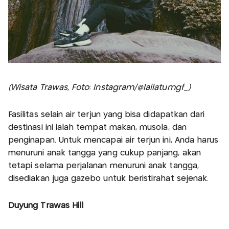
(Wisata Trawas, Foto: Instagram/@lailatumgf_)
Fasilitas selain air terjun yang bisa didapatkan dari
destinasi ini ialah tempat makan, musola, dan
penginapan. Untuk mencapai air terjun ini, Anda harus
menuruni anak tangga yang cukup panjang, akan
tetapi selama perjalanan menuruni anak tangga,
disediakan juga gazebo untuk beristirahat sejenak.
Duyung Trawas Hill