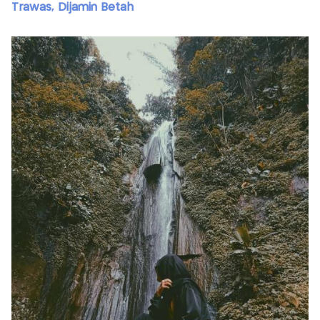
Trawas, Dijamin Betah