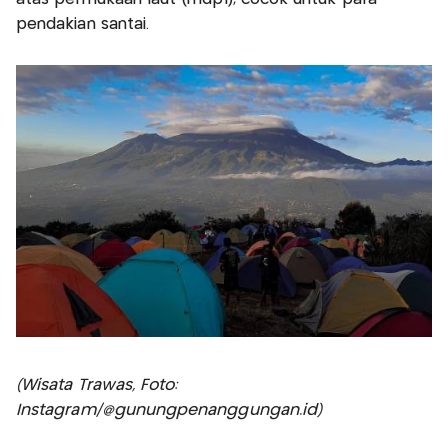
pendakian santai.
(Wisata Trawas, Foto:
Instagram/@gunungpenanggungan.id)