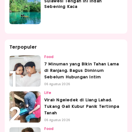
Sulawesi Tengah Ini Indah
Sebening Kaca
Terpopuler
Food
7 Minuman yang Bikin Tahan Lama
di Ranjang, Bagus Diminum
Sebelum Hubungan Intim
06 Agustus 2026
Life
Viral! Ngeledek di Liang Lahad,
Tukang Gali Kubur Panik Tertimpa
Tanah
06 Agustus 2026
Food