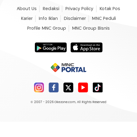
About Us
Redaksi
Privacy Policy
Kotak Pos
Karier
Info Iklan
Disclaimer
MNC Peduli
Profile MNC Group
MNC Group Bisnis
© 2007 - 2026
Okezone.com
, All Rights Reserved