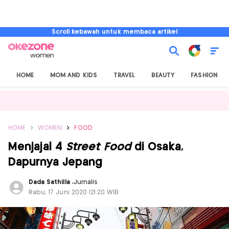
Scroll kebawah untuk membaca artikel
HOME
MOM AND KIDS
TRAVEL
BEAUTY
FASHION
HOME
WOMEN
FOOD
Menjajal 4
Street Food
di Osaka,
Dapurnya Jepang
Dada Sathilla
,
Jurnalis
Rabu, 17 Juni 2020 |21:20 WIB